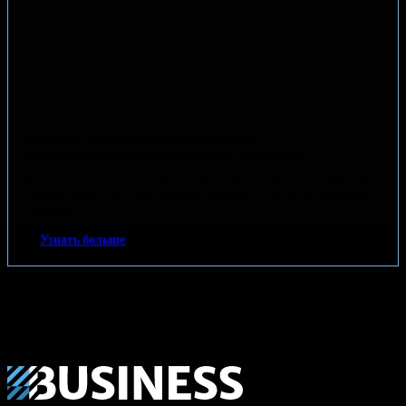
Кадровая лидогенерация: как привлечь
квалифицированных специалистов эффективно
Кадровая лидогенерация становится ключевым инструментом для компаний,
которые стремятся не только закрывать вакансии, но и находить специалистов
с нужными...
Узнать больше