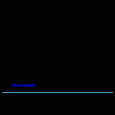
Современные световые панели для интерьера:
преимущества, применение и тренды освещения
Современные интерьеры всё чаще дополняют световые панели, создавая
уникальную атмосферу и комфортное освещение. Эти инновационные
устройства позволяют объединить стильный...
Узнать больше