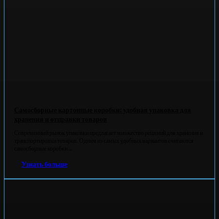
Самосборные картонные коробки: удобная упаковка для
хранения и отправки товаров
Современный рынок упаковки предлагает множество решений для хранения и
транспортировки товаров. Одним из самых удобных вариантов считаются
самосборные коробки...
Узнать больше