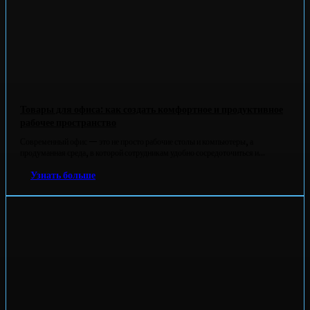
Товары для офиса: как создать комфортное и продуктивное
рабочее пространство
Современный офис — это не просто рабочие столы и компьютеры, а
продуманная среда, в которой сотрудникам удобно сосредоточиться и...
Узнать больше