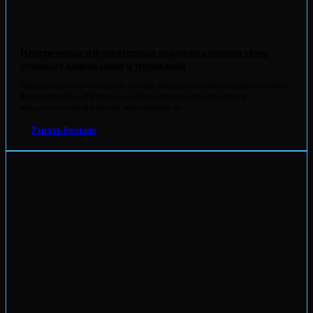
Юридическая и бухгалтерская поддержка бизнеса обзор
основных направлений и требований
Юридическая и бухгалтерская помощь бизнесу: комплексное сопровождение
без границ города Юридическая и бухгалтерская помощь бизнесу
представляет собой комплекс мероприятий по...
Узнать больше