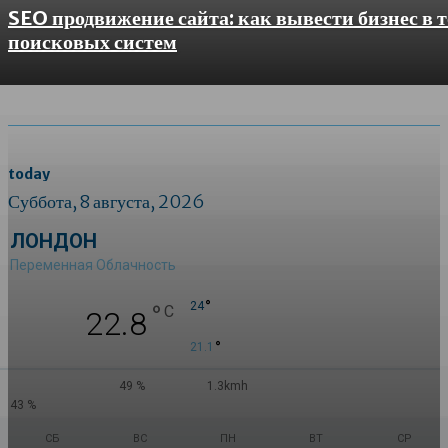
SEO продвижение сайта: как вывести бизнес в 
поисковых систем
today
Суббота, 8 августа, 2026
ЛОНДОН
Переменная Облачность
°
°
24
C
22.8
°
21.1
49 %
1.3kmh
43 %
СБ
ВС
ПН
ВТ
СР