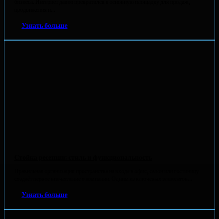
бизнеса. Интернет давно превратился в основную площадку для продаж,
продвижения и...
Узнать больше
Стойка ресепшн: стиль и функциональность
Правильная организация пространства на входе в офис, салон или гостиницу
создаёт первое впечатление о компании. Одним из ключевых элементов...
Узнать больше