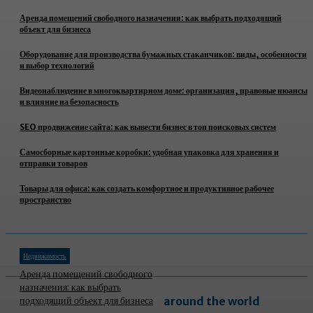
Аренда помещений свободного назначения: как выбрать подходящий
объект для бизнеса
Оборудование для производства бумажных стаканчиков: виды, особенности
и выбор технологий
Видеонаблюдение в многоквартирном доме: организация, правовые нюансы
и влияние на безопасность
SEO продвижение сайта: как вывести бизнес в топ поисковых систем
Самосборные картонные коробки: удобная упаковка для хранения и
отправки товаров
Товары для офиса: как создать комфортное и продуктивное рабочее
пространство
Недвижимость
Аренда помещений свободного
назначения: как выбрать
подходящий объект для бизнеса
around the world