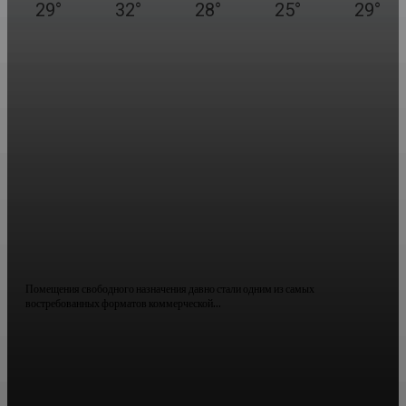
29
°
32
°
28
°
25
°
29
°
Аренда помещений свободного назначения: как выбрать
подходящий объект для бизнеса
Помещения свободного назначения давно стали одним из самых
востребованных форматов коммерческой...