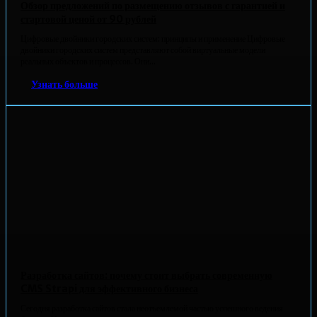
Обзор предложений по размещению отзывов с гарантией и
стартовой ценой от 90 рублей
Цифровые двойники городских систем: принципы и применение Цифровые
двойники городских систем представляют собой виртуальные модели
реальных объектов и процессов. Они...
Узнать больше
Разработка сайтов: почему стоит выбрать современную
CMS Strapi для эффективного бизнеса
Сегодня разработка сайтов стала неотъемлемой частью успешного ведения