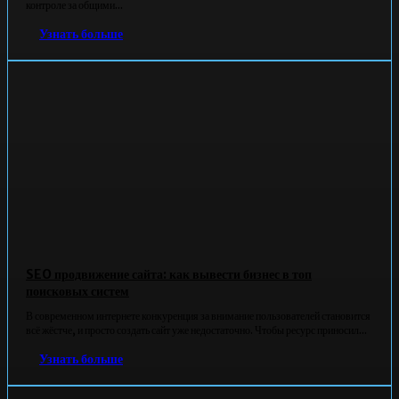
контроле за общими...
Узнать больше
SEO продвижение сайта: как вывести бизнес в топ
поисковых систем
В современном интернете конкуренция за внимание пользователей становится
всё жёстче, и просто создать сайт уже недостаточно. Чтобы ресурс приносил...
Узнать больше