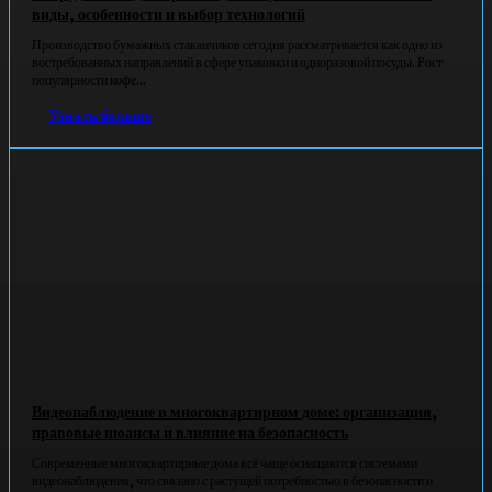
виды, особенности и выбор технологий
Производство бумажных стаканчиков сегодня рассматривается как одно из
востребованных направлений в сфере упаковки и одноразовой посуды. Рост
популярности кофе...
Узнать больше
Видеонаблюдение в многоквартирном доме: организация,
правовые нюансы и влияние на безопасность
Современные многоквартирные дома всё чаще оснащаются системами
видеонаблюдения, что связано с растущей потребностью в безопасности и