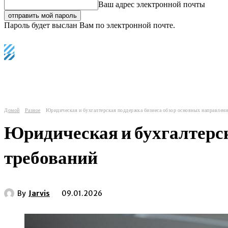
Ваш адрес электронной почты
Пароль будет выслан Вам по электронной почте.
C
Регистрация / Авторизация
27.2
Лондон
главные мировые новости
еврозона
и
Домой
Разное
Юридическая и бухгалтерская поддержка бизнеса обзор основных направлени
Юридическая и бухгалтерск
требований
By
Jarvis
09.01.2026