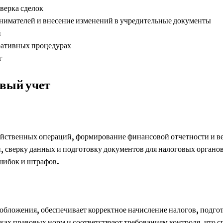
верка сделок
нимателей и внесение изменений в учредительные документы
й
тративных процедурах
г
овый учет
яйственных операций, формирование финансовой отчетности и в
, сверку данных и подготовку документов для налоговых органов
ошибок и штрафов.
бложения, обеспечивает корректное начисление налогов, подгот
мках правовых норм и соответствуют требованиям контроля, что