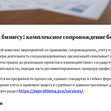
бизнесу: комплексное сопровождение бе
бой комплекс мероприятий по правовому сопровождению, учету и 
феры деятельность специализированных организаций охватывает 
егистрации до реализации проектов и взаимодействия с государс
ятельности, передав часть регламентированных процедур профе
ся на прозрачности процессов, единых стандартах и гибких форм
дение учета и правовую защиту в судебных и административных д
ерез раздел
https://neproblema.pro/services/
.
ки