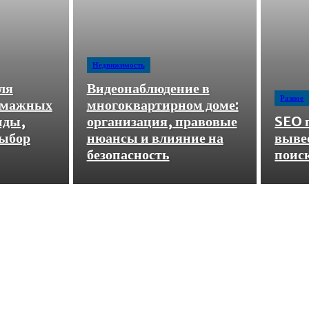
Недвижимость
ля
Видеонаблюдение в
Разное
бумажных
многоквартирном доме:
иды,
организация, правовые
SEO 
выбор
нюансы и влияние на
вывес
безопасность
поис