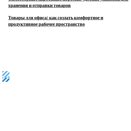
хранения и отправки товаров
Товары для офиса: как создать комфортное и
продуктивное рабочее пространство
Business magazine provides the latest stock market, financial
and business news from around the world.
most viewed
Аренда помещений свободного назначения: как выбрать