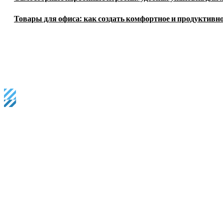
Товары для офиса: как создать комфортное и продуктивно
Business magazine provides the latest stock market, financial 
most viewed
Аренда помещений свободного назначения: как выбрать подходящ
Оборудование для производства бумажных стаканчиков: виды, о
Видеонаблюдение в многоквартирном доме: организация, правов
trending right now