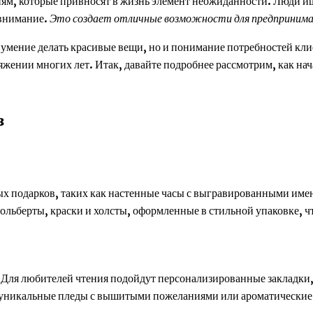
ям, которые привносят в жизнь элемент неожиданности. Люди ищ
 внимание.
Это создает отличные возможности для предприним
о умение делать красивые вещи, но и понимание потребностей кли
яжении многих лет. Итак, давайте подробнее рассмотрим, как на
з
ных подарков, таких как настенные часы с выгравированными им
ольберты, краски и холсты, оформленные в стильной упаковке, ч
 Для любителей чтения подойдут персонализированные закладки, 
ть уникальные пледы с вышитыми пожеланиями или ароматические