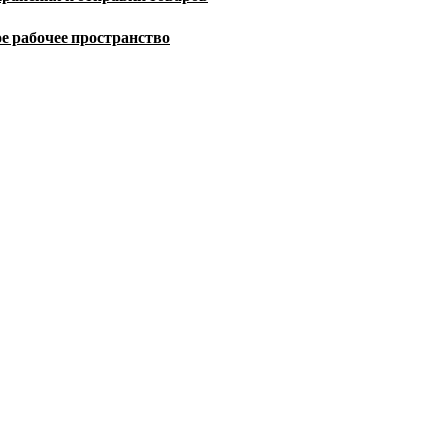
е рабочее пространство
and business news from around the world.
ий объект для бизнеса
собенности и выбор технологий
ые нюансы и влияние на безопасность