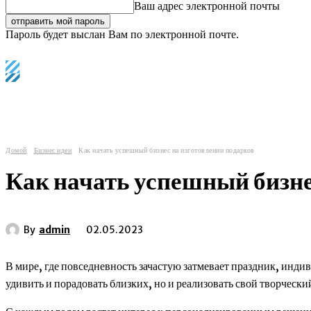
Ваш адрес электронной почты
Пароль будет выслан Вам по электронной почте.
C
Регистрация / Авторизация
26.4
Лондон
главные мировые новости
еврозона
и
Домой
Бизнес идеи
Как начать успешный бизнес на изготовлении подарков
Как начать успешный бизне
By
admin
02.05.2023
В мире, где повседневность зачастую затмевает праздник, инд
удивить и порадовать близких, но и реализовать свой творчески