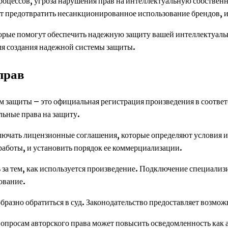
оцессов, угроза нарушения прав на интеллектуальную собственн
т предотвратить несанкционированное использование брендов, и
оторые помогут обеспечить надежную защиту вашей интеллектуа
ля создания надежной системы защиты.
прав
 защиты – это официальная регистрация произведения в соотве
льные права на защиту.
лючать лицензионные соглашения, которые определяют условия 
работы, и установить порядок ее коммерциализации.
 за тем, как используется произведение. Подключение специали
ование.
бразно обратиться в суд. Законодательство предоставляет возмо
опросам авторского права может повысить осведомленность как а