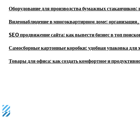
Оборудование для производства бумажных стаканчиков: в
Видеонаблюдение в многоквартирном доме: организация, 
SEO продвижение сайта: как вывести бизнес в топ поиск
Самосборные картонные коробки: удобная упаковка для 
Товары для офиса: как создать комфортное и продуктивно
Business magazine provides the latest stock market, financial 