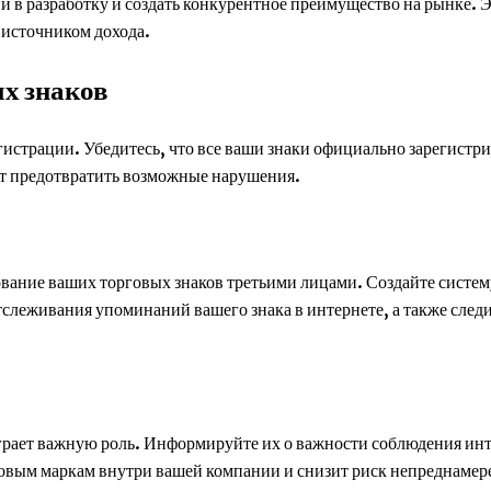
и в разработку и создать конкурентное преимущество на рынке. 
 источником дохода.
х знаков
гистрации. Убедитесь, что все ваши знаки официально зарегистр
ет предотвратить возможные нарушения.
ование ваших торговых знаков третьими лицами. Создайте систе
леживания упоминаний вашего знака в интернете, а также следи
грает важную роль. Информируйте их о важности соблюдения ин
рговым маркам внутри вашей компании и снизит риск непреднаме