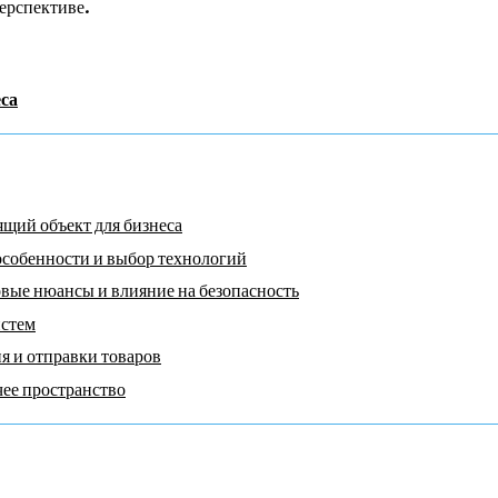
перспективе.
са
щий объект для бизнеса
особенности и выбор технологий
вые нюансы и влияние на безопасность
истем
я и отправки товаров
чее пространство