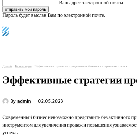
Ваш адрес электронной почты
Пароль будет выслан Вам по электронной почте.
C
Регистрация / Авторизация
20.1
Лондон
главные мировые новости
еврозона
и
Домой
Бизнес идеи
Эффективные стратегии продвижения бизнеса в социальных сетях
Эффективные стратегии пр
By
admin
02.05.2023
Современный бизнес невозможно представить без активного пр
инструментом для увеличения продаж и повышения узнаваемост
успеха.