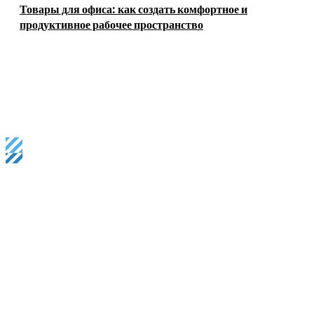
Товары для офиса: как создать комфортное и
продуктивное рабочее пространство
Business magazine provides the latest stock market, financial
and business news from around the world.
most viewed
Аренда помещений свободного назначения: как выбрать
подходящий объект для бизнеса
Оборудование для производства бумажных стаканчиков: виды,